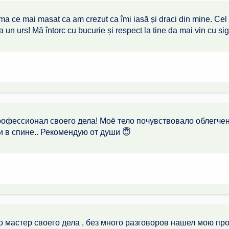
ama ce mai masat ca am crezut ca îmi iasă și draci din mine. Cel
 un urs! Mă întorc cu bucurie și respect la tine da mai vin cu si
офессионал своего дела! Моё тело почувствовало облегче
и в спине.. Рекомендую от души 😇
 мастер своего дела , без много разговоров нашел мою проб