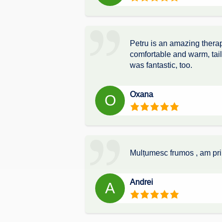
Petru is an amazing therap
comfortable and warm, tail
was fantastic, too.
Oxana
O
Mulțumesc frumos , am prim
Andrei
A