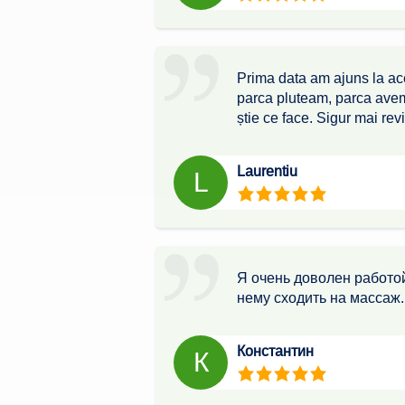
Prima data am ajuns la ac
parca pluteam, parca avem c
știe ce face. Sigur mai revi
Laurentiu
L
Я очень доволен работой
нему сходить на массаж.
Константин
К