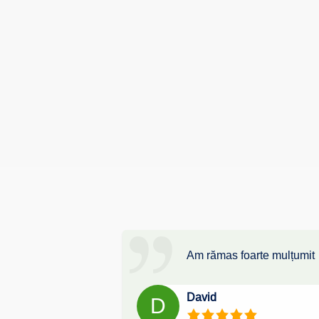
Am rămas foarte mulțumit
David
D