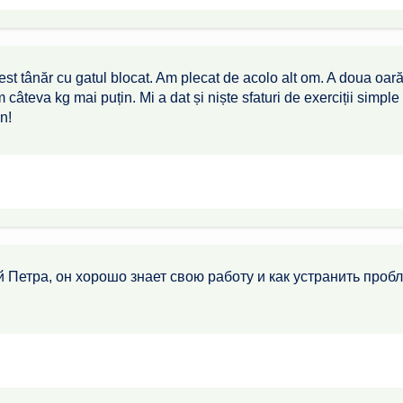
est tânăr cu gatul blocat. Am plecat de acolo alt om. A doua oa
âteva kg mai puțin. Mi a dat și niște sfaturi de exerciții simple 
n!
 Петра, он хорошо знает свою работу и как устранить проб