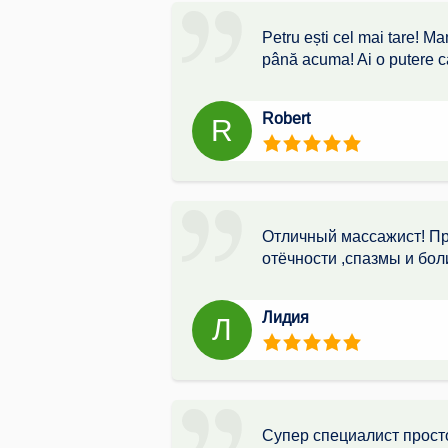
Petru ești cel mai tare! M
până acuma! Ai o putere ca
Robert
R
Отличный массажист! Пр
отёчности ,спазмы и бол
Лидия
Л
Супер специалист просто