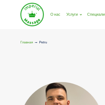
gtag('config', 'G-LEWFM0YPF8');
О нас
Услуги
Специали
Главная
Petru